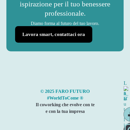
ispirazione per il tuo benessere
professionale.
Diamo forma al futuro del tuo lavoro.
Lavora smart, contattaci ora
I
L
n
i
© 2025 FARO FUTURO
f
n
#WorldToCome ®
o
k
u
Il coworking che evolve con te
t
e con la tua impresa
i
l
i