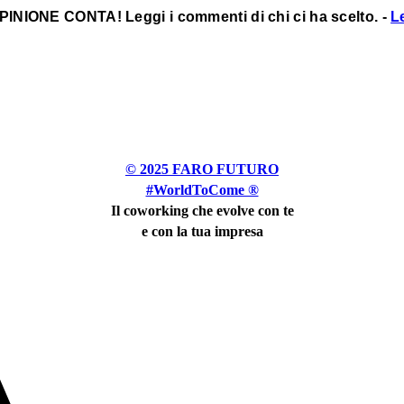
INIONE CONTA! Leggi i commenti di chi ci ha scelto. -
L
omfort, tecnologia e ispirazione per il tu
© 2025 FARO FUTURO
#WorldToCome ®
Il coworking che evolve con te
e con la tua impresa