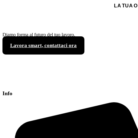
LA TUA OP
A Bari, gli spazi Faro Futuro combinano c
Diamo forma al futuro del tuo lavoro.
Lavora smart, contattaci ora
Info