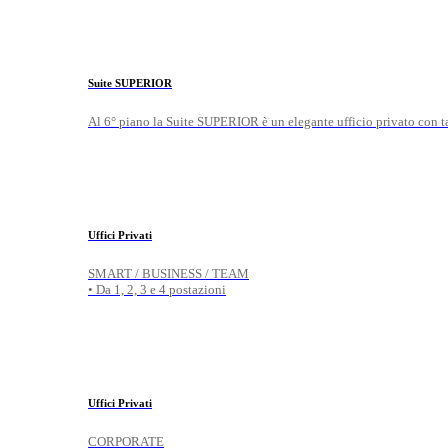
Suite SUPERIOR
Al 6° piano la Suite SUPERIOR è un elegante ufficio privato con ta
Uffici Privati
SMART / BUSINESS / TEAM
• Da 1, 2, 3 e 4 postazioni
Uffici Privati
CORPORATE