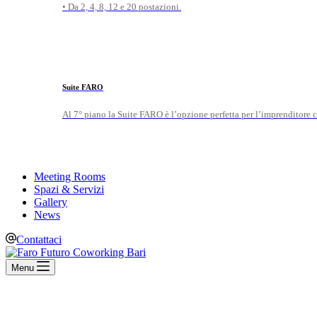
• Da 2, 4, 8, 12 e 20 postazioni.
Suite FARO
Al 7° piano la Suite FARO è l’opzione perfetta per l’imprenditore c
Meeting Rooms
Spazi & Servizi
Gallery
News
Contattaci
Menu