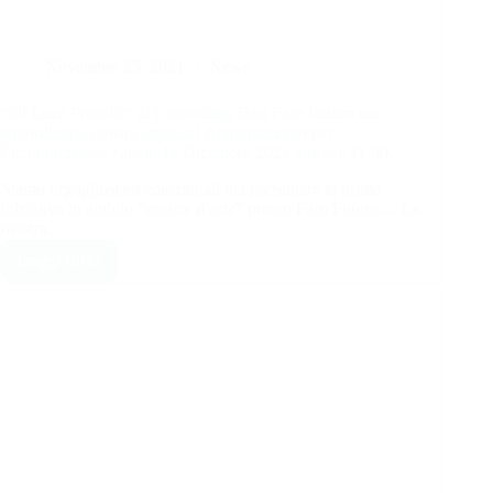
Novembre 25, 2021
News
“Di Luce Propria”: al Coworking Bari Faro Futuro una
straordinaria mostra artistica! Appuntamento per
l’inaugurazione sabato 11 Dicembre 2021 alle ore 11.00.
Siamo orgogliosi ed emozionati nel presentare la prima
iniziativa in ambito “mostre d’arte” presso Faro Futuro… La
mostra…
Leggi tutto