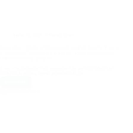
Aprile 27, 2022
Eventi
,
News
Estate 2022: insieme al “buon lavoro” da Faro Futuro c’è anche
il “buon relax” in spiaggia e in piscina. Scopri ora i vantaggi
della convenzione esclusiva!
È un vero piacere per noi annunciare che per tutti coloro che
svolgono la propria attività professionale qui…
Leggi tutto