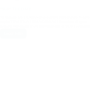
“SUP” THE DATE
30 maggio ore 13,00Rooftop Garden Faro Futuro Nostro
ospite:VINCENZO MANOBIANCOIstruttore di sport
acquaticiMedaglia d’oro Internazionali di SUP Locandina…
Leggi tutto