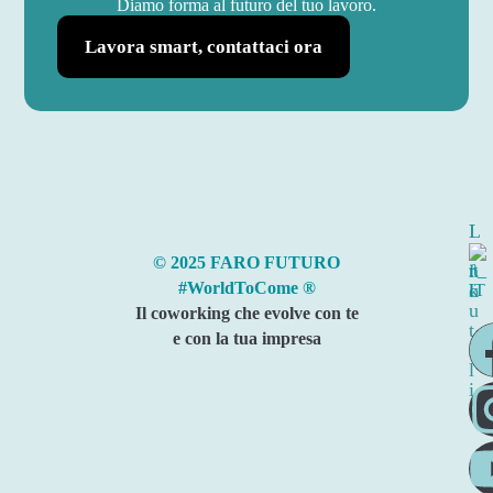
Diamo forma al futuro del tuo lavoro.
Lavora smart, contattaci ora
I
L
n
i
© 2025 FARO FUTURO
f
n
#WorldToCome ®
o
k
u
Il coworking che evolve con te
t
e con la tua impresa
i
l
i