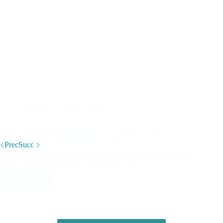
Novembre 2, 2021
News
Faro Futuro protagonista di una meravigliosa, avvincente e
innovativa performance teatrale. Grazie!
Prec
Succ
Una grandissima soddisfazione essere stati protagonisti a più
livelli – sia nella storia sia nella location – di…
Leggi tutto