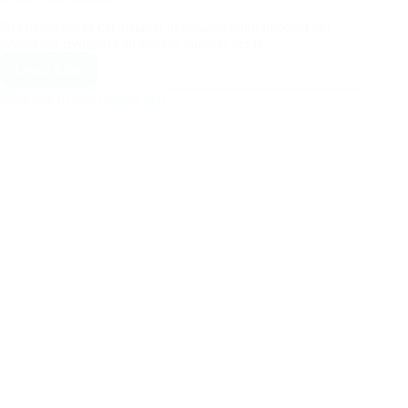
Nel momento in cui alziamo lo sguardo dagli impegni del
lavoro per rivolgerci un sincero augurio per le…
Leggi tutto