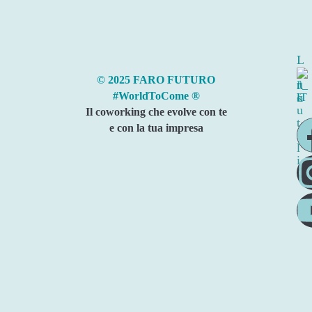
I
L
n
i
© 2025 FARO FUTURO
f
n
#WorldToCome ®
o
k
u
Il coworking che evolve con te
t
e con la tua impresa
i
l
i