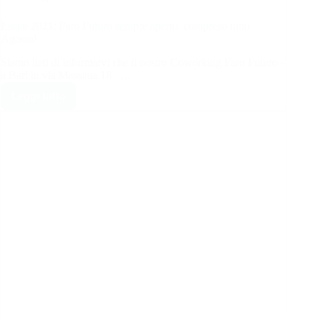
Estate 2021: Faro Futuro sempre aperto, compreso tutto
Agosto!
Siamo lieti di informarvi che il nostro Coworking Faro Futuro –
a Bari in via Massaua 18 –…
Leggi tutto