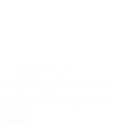
Ottobre 23, 2020
Eventi
,
News
Conversazione con Giovanna Di Paola sui temi del lavoro da
remoto, in tempi di pandemia (e non).
Ci sono espressioni, nella business community e nel mondo
professionale in genere, che sembrano portate dalle mode,
più…
Leggi tutto