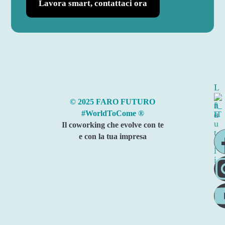
Lavora smart, contattaci ora
I
L
n
i
© 2025 FARO FUTURO
f
n
#WorldToCome ®
o
k
u
Il coworking che evolve con te
t
e con la tua impresa
i
l
i