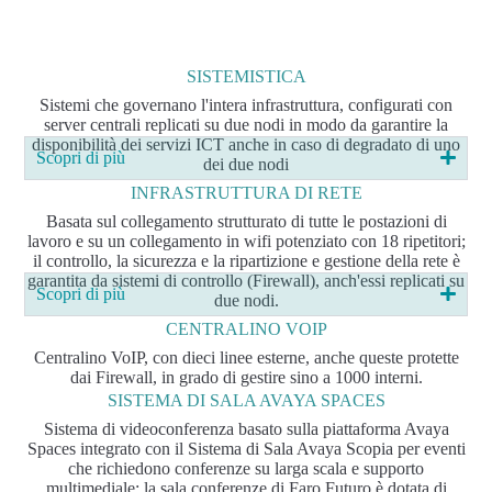
SISTEMISTICA
Sistemi che governano l'intera infrastruttura, configurati con
server centrali replicati su due nodi in modo da garantire la
disponibilità dei servizi ICT anche in caso di degradato di uno
Scopri di più
dei due nodi
INFRASTRUTTURA DI RETE
Basata sul collegamento strutturato di tutte le postazioni di
lavoro e su un collegamento in wifi potenziato con 18 ripetitori;
il controllo, la sicurezza e la ripartizione e gestione della rete è
garantita da sistemi di controllo (Firewall), anch'essi replicati su
Scopri di più
due nodi.
CENTRALINO VOIP
Centralino VoIP, con dieci linee esterne, anche queste protette
dai Firewall, in grado di gestire sino a 1000 interni.
SISTEMA DI SALA AVAYA SPACES
Sistema di videoconferenza basato sulla piattaforma Avaya
Spaces integrato con il Sistema di Sala Avaya Scopia per eventi
che richiedono conferenze su larga scala e supporto
multimediale; la sala conferenze di Faro Futuro è dotata di